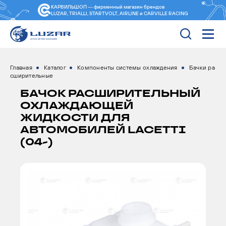
КАРВИЛЬШОП — фирменный магазин
брендов
LUZAR, TRIALLI, STARTVOLT, AIRLINE и CARVILLE RACING
Главная
Каталог
Компоненты системы охлаждения
Бачки ра
сширительные
БАЧОК РАСШИРИТЕЛЬНЫЙ
ОХЛАЖДАЮЩЕЙ
ЖИДКОСТИ ДЛЯ
АВТОМОБИЛЕЙ LACETTI
(04-)