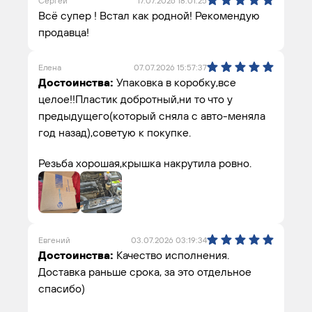
Сергей
17.07.2026 18:01:25
Всё супер ! Встал как родной! Рекомендую
продавца!
Елена
07.07.2026 15:57:37
Достоинства:
Упаковка в коробку,все
целое!!Пластик добротный,ни то что у
предыдущего(который сняла с авто-меняла
год назад),советую к покупке.
Резьба хорошая,крышка накрутила ровно.
Евгений
03.07.2026 03:19:34
Достоинства:
Качество исполнения.
Доставка раньше срока, за это отдельное
спасибо)