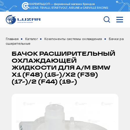
КАРВИЛЬШОП — фирменный магазин
брендов
LUZAR, TRIALLI, STARTVOLT, AIRLINE и CARVILLE RACING
Главная
Каталог
Компоненты системы охлаждения
Бачки ра
сширительные
БАЧОК РАСШИРИТЕЛЬНЫЙ
ОХЛАЖДАЮЩЕЙ
ЖИДКОСТИ ДЛЯ А/М BMW
X1 (F48) (15-)/X2 (F39)
(17-)/2 (F44) (19-)