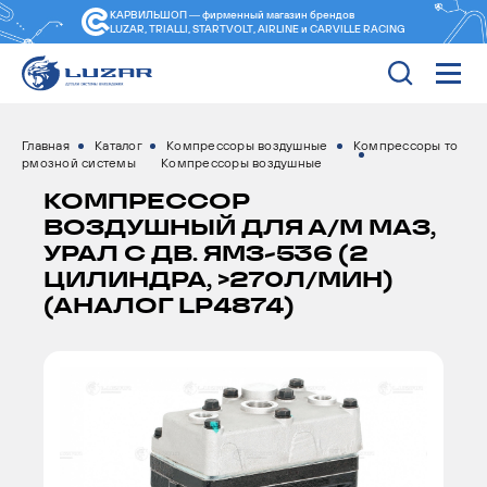
КАРВИЛЬШОП — фирменный магазин
брендов
LUZAR, TRIALLI, STARTVOLT, AIRLINE и CARVILLE RACING
Главная
Каталог
Компрессоры воздушные
Компрессоры то
рмозной системы
Компрессоры воздушные
КОМПРЕССОР
ВОЗДУШНЫЙ ДЛЯ А/М МАЗ,
УРАЛ С ДВ. ЯМЗ-536 (2
ЦИЛИНДРА, >270Л/МИН)
(АНАЛОГ LP4874)