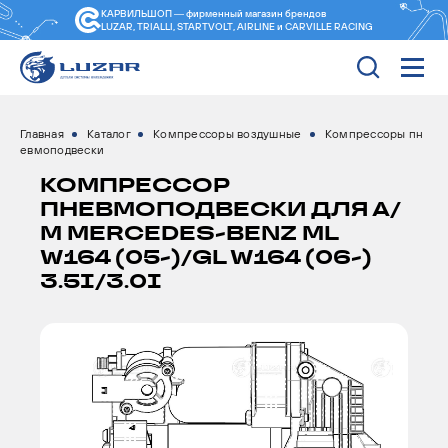
КАРВИЛЬШОП — фирменный магазин
брендов
LUZAR, TRIALLI, STARTVOLT, AIRLINE и CARVILLE RACING
Главная
Каталог
Компрессоры воздушные
Компрессоры пн
евмоподвески
КОМПРЕССОР
ПНЕВМОПОДВЕСКИ ДЛЯ А/
М MERCEDES-BENZ ML
W164 (05-)/GL W164 (06-)
3.5I/3.0I