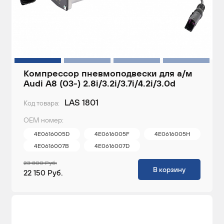
Компрессор пневмоподвески для а/м
Audi A8 (03-) 2.8i/3.2i/3.7i/4.2i/3.0d
LAS 1801
Код товара:
ОЕМ номер:
4E0616005D
4E0616005F
4E0616005H
4E0616007B
4E0616007D
23 800 Руб.
В корзину
22 150 Руб.