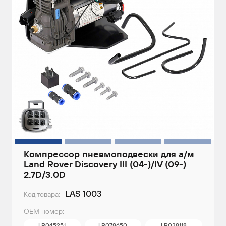
Компрессор пневмоподвески для а/м
Land Rover Discovery III (04-)/IV (09-)
2.7D/3.0D
LAS 1003
Код товара:
ОЕМ номер:
LR045251
LR078650
LR038118