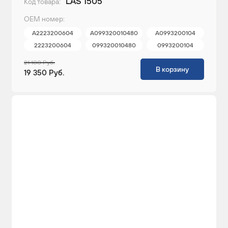
LAS 1505
Код товара:
ОЕМ номер:
A2223200604
A099320010480
A0993200104
2223200604
099320010480
0993200104
21 100 Руб.
В корзину
19 350 Руб.