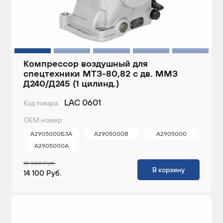
Компрессор воздушный для
спецтехники МТЗ-80,82 с дв. ММЗ
Д240/Д245 (1 цилинд.)
LAC 0601
Код товара:
ОЕМ номер:
А2905000БЗА
А2905000В
А2905000
А2905000А
15 300 Руб.
В корзину
14 100 Руб.