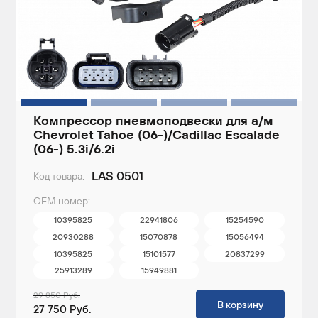
Компрессор пневмоподвески для а/м
Chevrolet Tahoe (06-)/Cadillac Escalade
(06-) 5.3i/6.2i
LAS 0501
Код товара:
ОЕМ номер:
10395825
22941806
15254590
20930288
15070878
15056494
10395825
15101577
20837299
25913289
15949881
29 850 Руб.
В корзину
27 750 Руб.