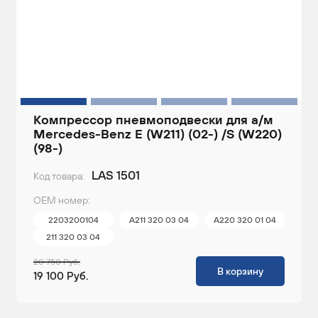
Компрессор пневмоподвески для а/м
Mercedes-Benz E (W211) (02-) /S (W220)
(98-)
LAS 1501
Код товара:
ОЕМ номер:
2203200104
A211 320 03 04
A220 320 01 04
211 320 03 04
20 750 Руб.
В корзину
19 100 Руб.