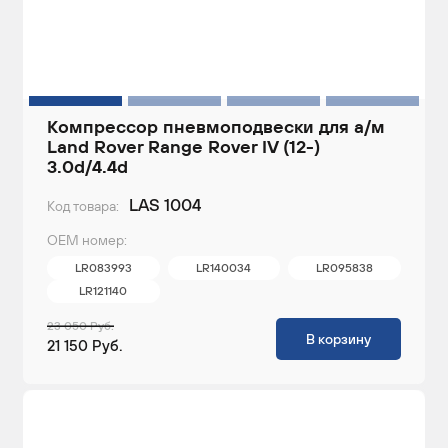
Компрессор пневмоподвески для а/м
Land Rover Range Rover IV (12-)
3.0d/4.4d
LAS 1004
Код товара:
ОЕМ номер:
LR083993
LR140034
LR095838
LR121140
23 050 Руб.
В корзину
21 150 Руб.