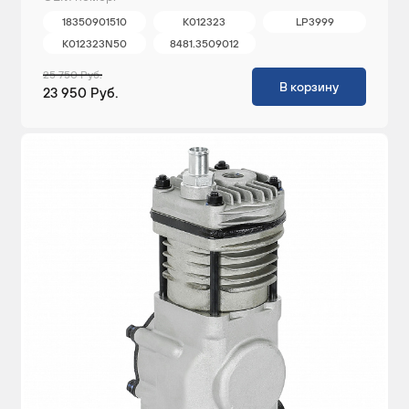
18350901510
К012323
LP3999
K012323N50
8481.3509012
25 750 Руб.
В корзину
23 950 Руб.