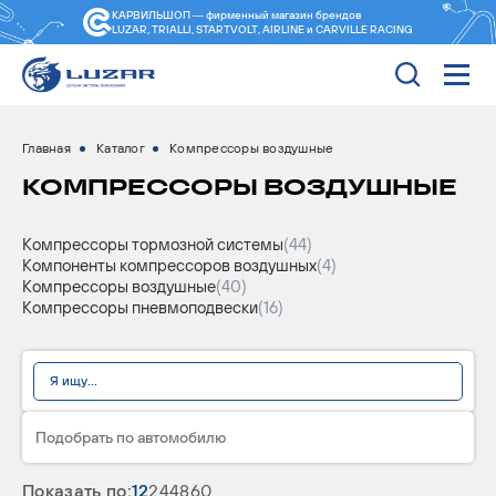
КАРВИЛЬШОП — фирменный магазин
брендов
LUZAR, TRIALLI, STARTVOLT, AIRLINE и CARVILLE RACING
Главная
Каталог
Компрессоры воздушные
КОМПРЕССОРЫ ВОЗДУШНЫЕ
Компрессоры тормозной системы
(44)
Компоненты компрессоров воздушных
(4)
Компрессоры воздушные
(40)
Компрессоры пневмоподвески
(16)
Подобрать по автомобилю
Показать по:
12
24
48
60