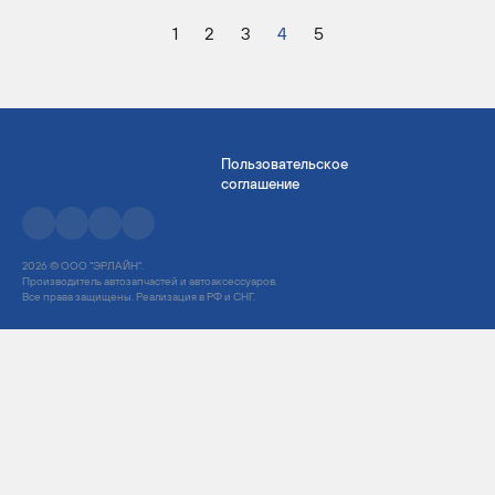
1
2
3
4
5
Пользовательское
соглашение
2026 © ООО "ЭРЛАЙН".
Производитель автозапчастей и автоаксессуаров.
Все права защищены. Реализация в РФ и СНГ.