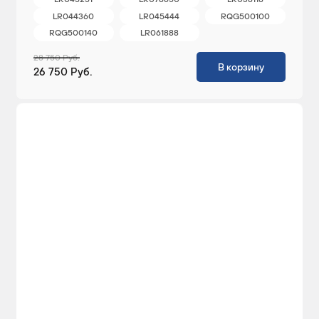
LR044360
LR045444
RQG500100
RQG500140
LR061888
28 750 Руб.
В корзину
26 750 Руб.