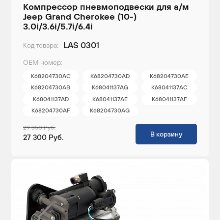
Компрессор пневмоподвески для а/м
Jeep Grand Cherokee (10-)
3.0i/3.6i/5.7i/6.4i
LAS 0301
Код товара:
ОЕМ номер:
K68204730AC
K68204730AD
K68204730AE
K68204730AB
K68041137AG
K68041137AC
K68041137AD
K68041137AE
K68041137AF
K68204730AF
K68204730AG
29 350 Руб.
В корзину
27 300 Руб.