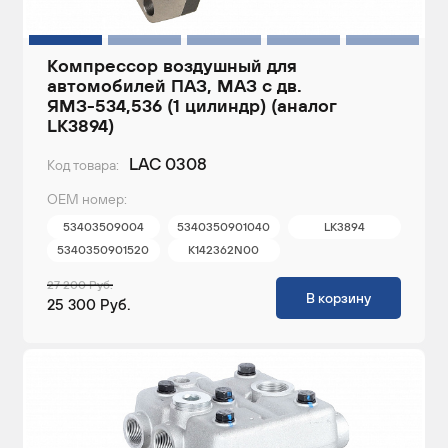
Компрессор воздушный для
автомобилей ПАЗ, МАЗ c дв.
ЯМЗ-534,536 (1 цилиндр) (аналог
LK3894)
LAC 0308
Код товара:
ОЕМ номер:
53403509004
5340350901040
LK3894
5340350901520
K142362N00
27 200 Руб.
В корзину
25 300 Руб.