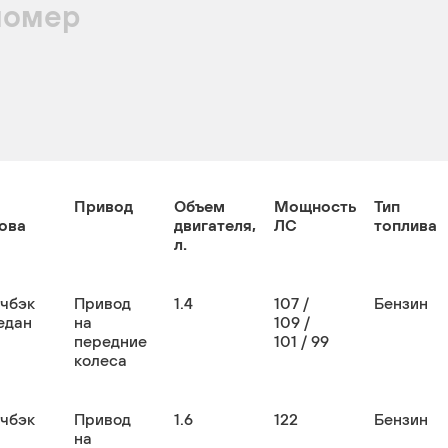
номер
Привод
Объем
Мощность
Тип
ова
двигателя,
ЛС
топлива
л.
тчбэк
Привод
1.4
107 /
Бензин
едан
на
109 /
передние
101 / 99
колеса
тчбэк
Привод
1.6
122
Бензин
на