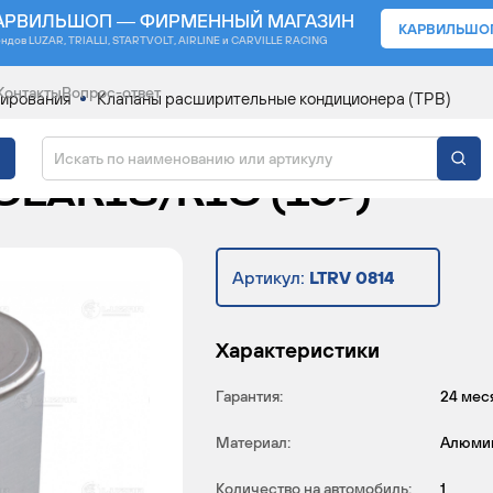
АРВИЛЬШОП — ФИРМЕННЫЙ МАГАЗИН
КАРВИЛЬШО
ендов
LUZAR, TRIALLI, STARTVOLT, AIRLINE и CARVILLE RACING
Контакты
Вопрос-ответ
нирования
Клапаны расширительные кондиционера (ТРВ)
ИТЕЛЬНЫЙ КОНДИЦИОН
LARIS/RIO (10-)
Артикул:
LTRV 0814
Характеристики
Гарантия:
24 мес
Материал:
Алюми
Количество на автомобиль:
1