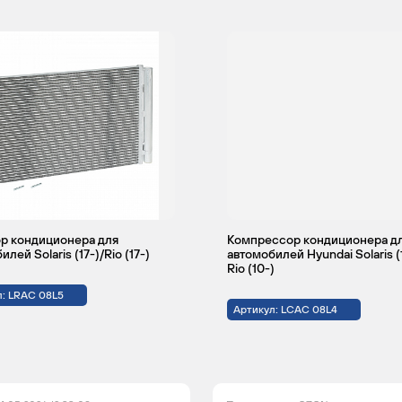
р кондиционера для
Компрессор кондиционера д
лей Solaris (17-)/Rio (17-)
автомобилей Hyundai Solaris (
Rio (10-)
л: LRAC 08L5
Артикул: LCAC 08L4