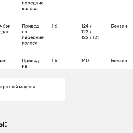
передние
колеса
тчбэк
Привод
1.6
124 /
Бензин
едан
на
123 /
передние
122 / 121
колеса
дан
Привод
1.6
140
Бензин
на
передние
колеса
нкретной модели
ы: