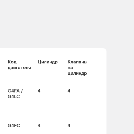
Код
Цилиндр
Клапаны
двигателя
на
цилиндр
G4FA /
4
4
G4LC
G4FC
4
4