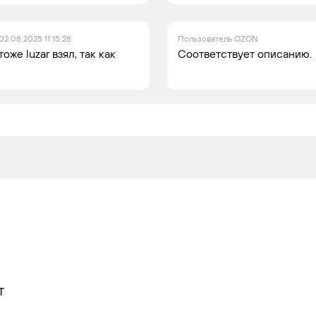
02.08.2025 11:15:28
Пользователь OZON
же luzar взял, так как
Соответствует описанию.
Т