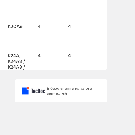
K20A6
4
4
K24A,
4
4
K24A3 /
K24A8 /
K24A
В базе знаний каталога
K20A6,
4
4
запчастей
K20Z2
K24A3
4
4