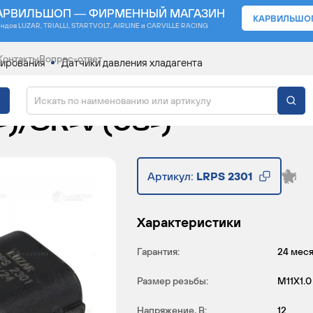
АРВИЛЬШОП — ФИРМЕННЫЙ МАГАЗИН
КАРВИЛЬШО
ендов
LUZAR, TRIALLI, STARTVOLT, AIRLINE и CARVILLE RACING
Контакты
Вопрос-ответ
нирования
Датчики давления хладагента
Я ХЛАДАГЕНТА ДЛЯ 
)/CR-V (06-)
Артикул:
LRPS 2301
Характеристики
Гарантия:
24 мес
Размер резьбы:
М11X1.0
Напряжение, В:
12