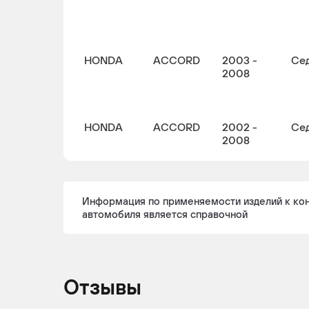
HONDA
ACCORD
2003 -
Се
2008
HONDA
ACCORD
2002 -
Се
2008
Информация по применяемости изделий к ко
HONDA
ACCORD
2003 -
Ун
автомобиля является справочной
2008
Отзывы
HONDA
ACCORD
2003 -
Ун
2008