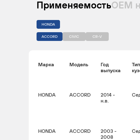
Применяемость
ОЕМ 
HONDA
ACCORD
CIVIC
CR-V
Марка
Модель
Год
Тип
выпуска
куз
HONDA
ACCORD
2014 -
Се
н.в.
HONDA
ACCORD
2003 -
Се
2008