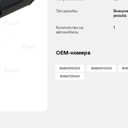
Тип резьбы:
Внешня
резьба
Количество на
1
автомобиль:
OEM-номера
80450SFE003
80450S7S003
80
80450T2FA01