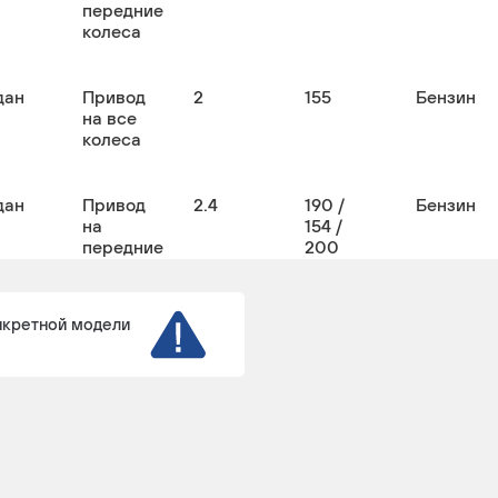
передние
колеса
дан
Привод
2
155
Бензин
на все
колеса
дан
Привод
2.4
190 /
Бензин
на
154 /
передние
200
колеса
нкретной модели
иверсал
Привод
2
155
Бензин
на
передние
колеса
иверсал
Привод
2.4
190
Бензин
на