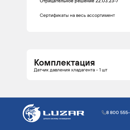
Отрицательное решение 22.03.23-7
2008
Сертификаты на весь ассортимент
HONDA
ACCORD
2003 -
Се
2007
HONDA
ACCORD
2002 -
Се
2005
Комплектация
Датчик давления хладагента - 1 шт
HONDA
ACCORD
2003 -
Куп
2006
HONDA
ACCORD
2003 -
Се
8 800 555
2008