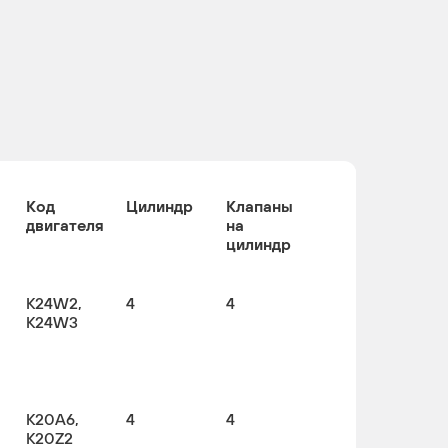
Код
Цилиндр
Клапаны
двигателя
на
цилиндр
K24W2,
4
4
K24W3
K20A6,
4
4
K20Z2