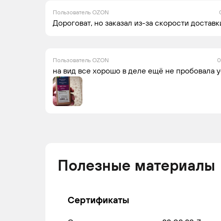
Пользователь OZON
Дороговат, но заказал из-за скорости доставк
HONDA
ACCORD
2008 -
Се
2015
Пользователь OZON
0
на вид все хорошо в деле ещё не пробовала 
HONDA
ACCORD
2008 -
Се
2015
HONDA
ACCORD
2006 -
Се
Полезные материалы
2008
Сертификаты
HONDA
ACCORD
2002 -
Ун