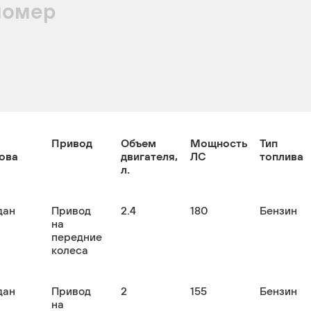
номер
Привод
Объем
Мощность
Тип
ова
двигателя,
ЛС
топлива
л.
дан
Привод
2.4
180
Бензин
на
передние
колеса
дан
Привод
2
155
Бензин
на