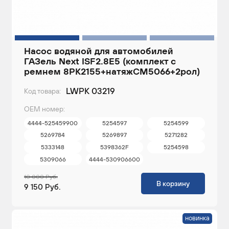
Насос водяной для автомобилей
ГАЗель Next ISF2.8E5 (комплект с
ремнем 8PK2155+натяжCM5066+2рол)
LWPK 03219
Код товара:
ОЕМ номер:
4444-525459900
5254597
5254599
5269784
5269897
5271282
5333148
5398362F
5254598
5309066
4444-530906600
10 000 Руб.
В корзину
9 150 Руб.
новинка