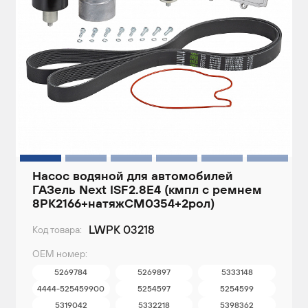
Насос водяной для автомобилей
ГАЗель Next ISF2.8E4 (кмпл с ремнем
8PK2166+натяжCM0354+2рол)
LWPK 03218
Код товара:
ОЕМ номер:
5269784
5269897
5333148
4444-525459900
5254597
5254599
5319042
5332218
5398362