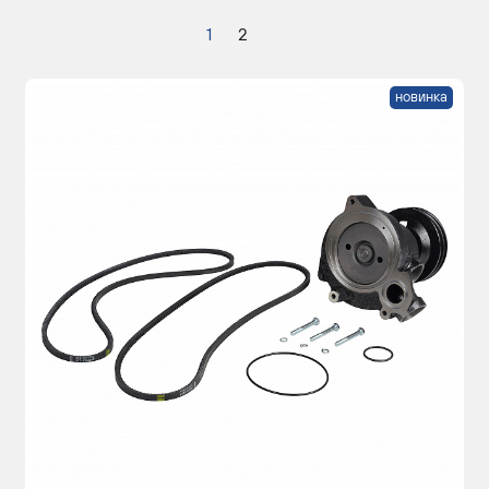
1
2
новинка