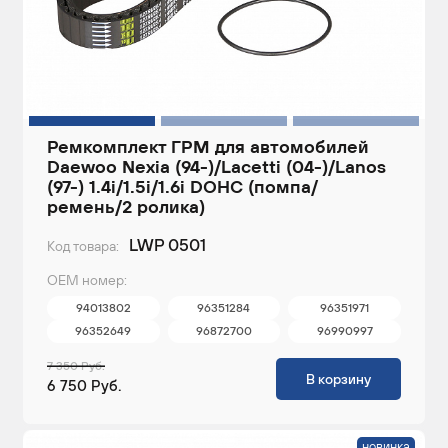
Ремкомплект ГРМ для автомобилей
Daewoo Nexia (94-)/Lacetti (04-)/Lanos
(97-) 1.4i/1.5i/1.6i DOHC (помпа/
ремень/2 ролика)
LWP 0501
Код товара:
ОЕМ номер:
94013802
96351284
96351971
96352649
96872700
96990997
7 350 Руб.
В корзину
6 750 Руб.
новинка