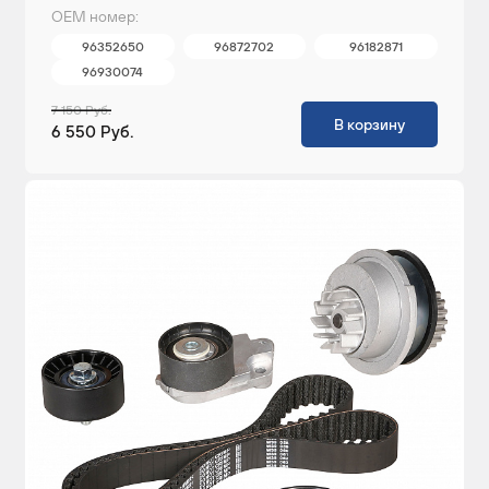
ОЕМ номер:
96352650
96872702
96182871
96930074
7 150 Руб.
В корзину
6 550 Руб.