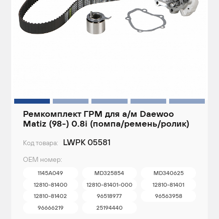
Ремкомплект ГРМ для а/м Daewoo
Matiz (98-) 0.8i (помпа/ремень/ролик)
LWPK 05581
Код товара:
ОЕМ номер:
1145A049
MD325854
MD340625
12810-81400
12810-81401-000
12810-81401
12810-81402
96518977
96563958
96666219
25194440