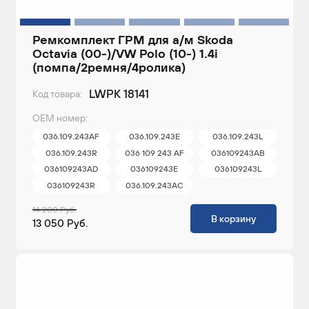
Ремкомплект ГРМ для а/м Skoda
Octavia (00-)/VW Polo (10-) 1.4i
(помпа/2ремня/4ролика)
LWPK 18141
Код товара:
ОЕМ номер:
036.109.243AF
036.109.243E
036.109.243L
036.109.243R
036 109 243 AF
036109243AB
036109243AD
036109243E
036109243L
036109243R
036.109.243AC
14 200 Руб.
В корзину
13 050 Руб.