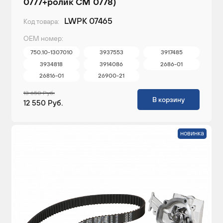
0777+ролик CM 0778)
LWPK 07465
Код товара:
ОЕМ номер:
750.10-1307010
3937553
3917485
3934818
3914086
2686-01
26816-01
26900-21
13 650 Руб.
В корзину
12 550 Руб.
новинка