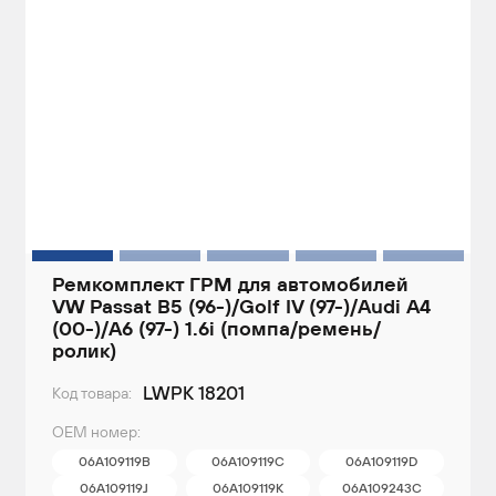
Ремкомплект ГРМ для автомобилей
VW Passat B5 (96-)/Golf IV (97-)/Audi A4
(00-)/A6 (97-) 1.6i (помпа/ремень/
ролик)
LWPK 18201
Код товара:
ОЕМ номер:
06A109119B
06A109119C
06A109119D
06A109119J
06A109119K
06A109243C