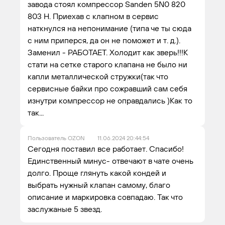
завода стоял компрессор Sanden 5N0 820
803 H. Приехав с клапном в сервис
наткнулся на непонимание (типа че ты сюда
с ним приперся, да он не поможет и т. д.).
Заменил - РАБОТАЕТ. Холодит как зверь!!!К
стати на сетке старого клапана не было ни
капли металлической стружки(так что
сервисные байки про сожравший сам себя
изнутри компрессор не оправдались )Как то
так...
Пользователь OZON
11.06.2024 20:44:54
Сегодня поставил все работает. Спасибо!
Единственный минус- отвечают в чате очень
долго. Проще глянуть какой кондей и
выбрать нужный клапан самому, благо
описание и маркировка совпадаю. Так что
заслужаные 5 звезд.