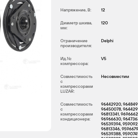
Напряжение, В:
12
Диаметр шкива,
120
мм:
Ограничение
Delphi
производителя:
Ид.№
V5
компрессора:
Совместимость
Несовместим
с
компрессорами
LUZAR:
Совместимость
96442920, 964849
с
96450078, 964429
компрессорами
96813341, 9696662
кондиционера:
96966630, 964736
96539394, 959092
96813346, 9596679
96539388, 9590741