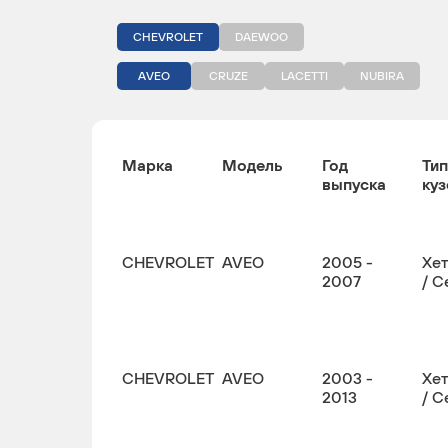
CHEVROLET
DAEWOO
AVEO
CRUZE
LACETTI
NUBIRA
Марка
Модель
Год
Тип
выпуска
куз
CHEVROLET
AVEO
2005 -
Хе
2007
/ С
CHEVROLET
AVEO
2003 -
Хе
2013
/ С