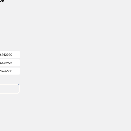
26
6442920
6442926
6966630