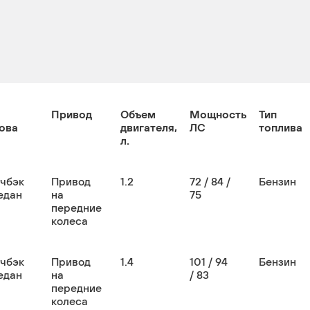
Привод
Объем
Мощность
Тип
ова
двигателя,
ЛС
топлива
л.
тчбэк
Привод
1.2
72 / 84 /
Бензин
едан
на
75
передние
колеса
тчбэк
Привод
1.4
101 / 94
Бензин
едан
на
/ 83
передние
колеса