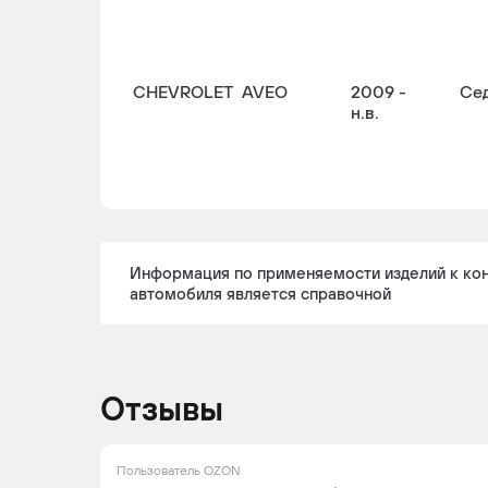
CHEVROLET
AVEO
2009 -
Се
н.в.
CHEVROLET
AVEO
2005 -
Се
н.в.
Информация по применяемости изделий к ко
автомобиля является справочной
CHEVROLET
AVEO
2003 -
Хе
2008
Отзывы
Пользователь OZON