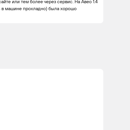
LXT /
4
айте или тем более через сервис. На Авео 1.4
L44(96CUL4)
ь в машине прохладно) была хорошо