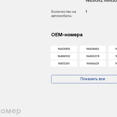
96539392, 959530
Количество на
1
автомобиль:
OEM-номера
96405815
96408442
9
96484932
96450078
9
96813341
96966629
9
Показать все
номер