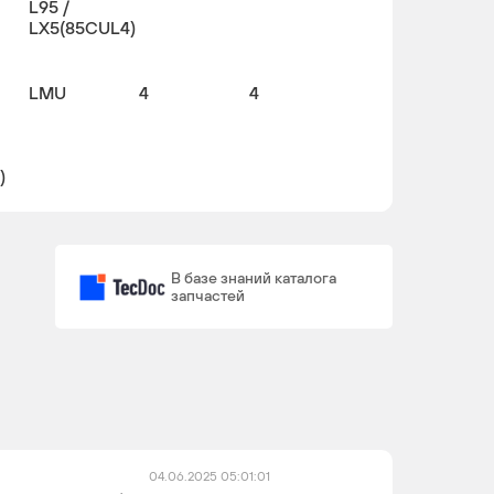
L95 /
LX5(85CUL4)
LMU
4
4
)
F15S3,
4
2
LX6
В базе знаний каталога
запчастей
L14(85CUL4)
4
4
04.06.2025 05:01:01