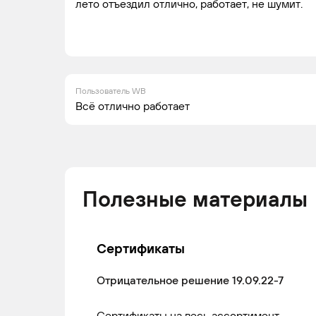
CHEVROLET
AVEO
2003 -
Сед
лето отъездил отлично, работает, не шумит.
2011
Хе
Пользователь WB
Всё отлично работает
Полезные материалы
Сертификаты
Отрицательное решение 19.09.22-7
Сертификаты на весь ассортимент