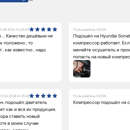
5.08.2026 16:04:55
Пользователь OZON
 ... Качество дешёвым не
Подошёл на Hyundai Sonata 
к положено , то
компрессор работает. Есл
, как известно , надо
меняйте осушитель и про
попасть на новый компресс
11.06.2024 16:25:42
Пользователь OZON
он, подошёл двигатель
Компрессор подошёл на со
ет как и вся их продукция.
ора ставить новый
отя в моем случае
алось совсем.