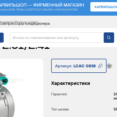
АРВИЛЬШОП — ФИРМЕННЫЙ МАГАЗИН
КАРВИЛЬШО
ендов
LUZAR, TRIALLI, STARTVOLT, AIRLINE и CARVILLE RACING
Контакты
Вопрос-ответ
Компрессоры кондиционера
НДИЦИОНЕРА ДЛЯ АВ
2.0I/2.4I
Артикул:
LCAC 0838
Характеристики
Гарантия:
2
м
Тип шкива:
5