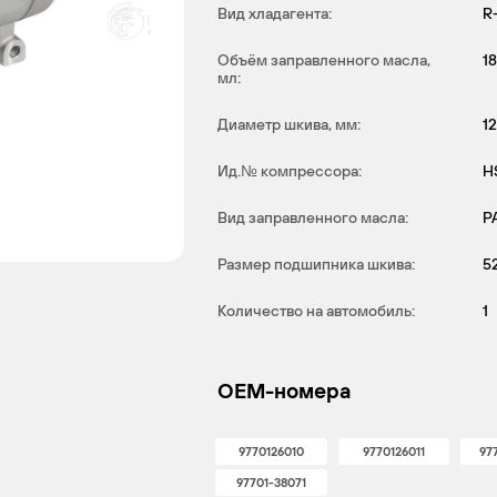
Вид хладагента:
R
Объём заправленного масла,
1
мл:
Диаметр шкива, мм:
12
Ид.№ компрессора:
H
Вид заправленного масла:
P
Размер подшипника шкива:
5
Количество на автомобиль:
1
OEM-номера
9770126010
9770126011
97
97701-38071