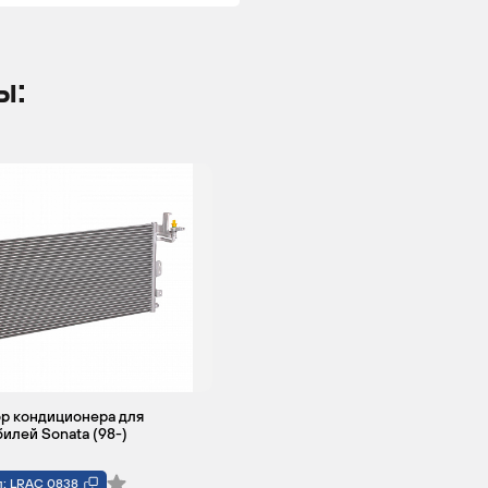
ы:
р кондиционера для
илей Sonata (98-)
л: LRAC 0838