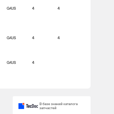
G4JS
4
4
G4JS
4
4
G4JS
4
В базе знаний каталога
запчастей