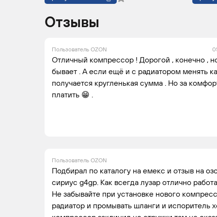
Отзывы
Пользователь OZON
0
Отличный компрессор ! Дорогой , конечно , но
бывает . А если ещё и с радиатором менять ка
получается кругленькая сумма . Но за комфорт 
платить 😁 .
Пользователь OZON
Подбирал по каталогу на емекс и отзыв на оз
сириус g4gp. Как всегда лузар отлично работа
Не забывайте при установке нового компресс
радиатор и промывать шланги и испоритель х
компрессор заклинил но стружки там не оказ