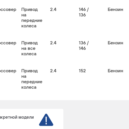
оссовер
Привод
2.4
146 /
Бензин
на
136
передние
колеса
оссовер
Привод
2.4
136 /
Бензин
на все
146
колеса
оссовер
Привод
2.4
152
Бензин
на
передние
колеса
нкретной модели