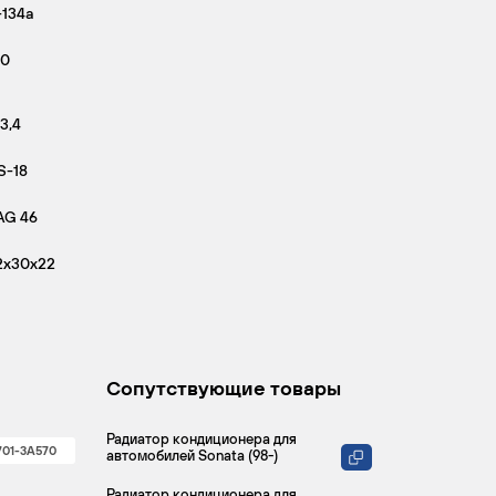
-134a
80
3,4
S-18
AG 46
2x30x22
Сопутствующие товары
Радиатор кондиционера для
701-3A570
автомобилей Sonata (98-)
Радиатор кондиционера для