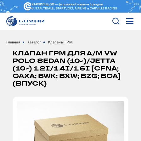
КАРВИЛЬШОП — фирменный магазин
брендов
LUZAR, TRIALLI, STARTVOLT, AIRLINE и CARVILLE RACING
Главная
Каталог
Клапаны ГРМ
КЛАПАН ГРМ ДЛЯ А/М VW
POLO SEDAN (10-)/JETTA
(10-) 1.2I/1.4I/1.6I [CFNA;
CAXA; BWK; BXW; BZG; BCA]
(ВПУСК)