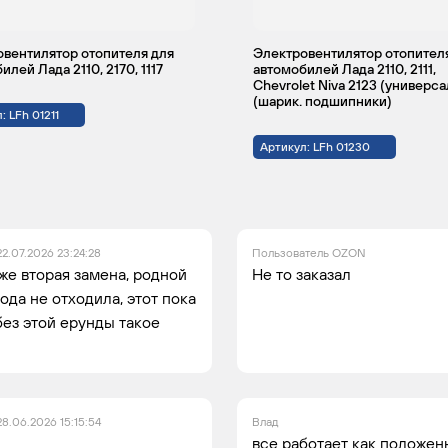
вентилятор отопителя для
Электровентилятор отопител
илей Лада 2110, 2170, 1117
автомобилей Лада 2110, 2111,
Chevrolet Niva 2123 (универс
(шарик. подшипники)
: LFh 01211
Артикул: LFh 01230
22.07.2026 23:24:28
Пользователь OZON
уже вторая замена, родной
Не то заказал
ода не отходила, этот пока
без этой ерунды такое
28.06.2026 15:15:54
Влад
все работает как положен