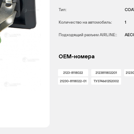
Тип:
СОА
Количество на автомобиль:
1
Подходящий разъем AIRLINE::
AEC
OEM-номера
2123-8118022
2123811802201
2123
21230-8118022-01
ТУ374661252002