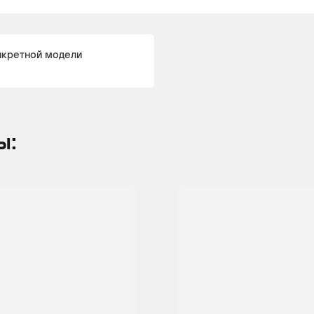
нкретной модели
ы: