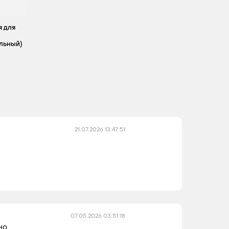
я для
альный)
21.07.2026 13:47:51
07.05.2026 03:51:18
но