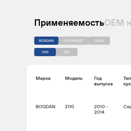
Применяемость
ОЕМ 
BOGDAN
CHEVROLET
LADA
2110
2111
Марка
Модель
Год
Тип
выпуска
куз
BOGDAN
2110
2010 -
Се
2014