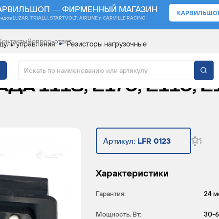
АРВИЛЬШОП — ФИРМЕННЫЙ МАГАЗИН
КАРВИЛЬШО
ендов
LUZAR, TRIALLI, STARTVOLT, AIRLINE и CARVILLE RACING
Контакты
Вопрос-ответ
дули управления
Резисторы нагрузочные
ТРОВЕНТИЛЯТОРА ОТО
 1118, 2170, 2110, 21
Артикул:
LFR 0123
Характеристики
Гарантия:
24 м
Мощность, Вт:
30-