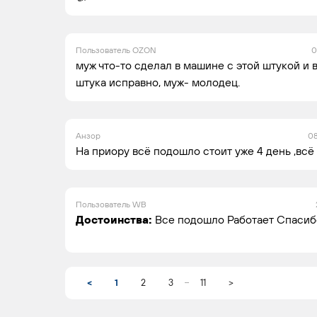
Пользователь OZON
0
муж что-то сделал в машине с этой штукой и в
штука исправно, муж- молодец.
Анзор
08
На приору всё подошло стоит уже 4 день ,всё
Пользователь WB
Достоинства:
Все подошло Работает Спасиб
...
<
1
2
3
11
>