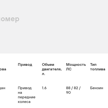
номер
Привод
Объем
Мощность
Тип
ова
двигателя,
ЛС
топлива
л.
дан
Привод
1.6
88 / 82 /
Бензин
на
90
передние
колеса