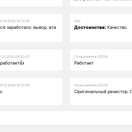
2.04.2026 10:36:29
Али
сё заработало. вывод: жта
Достоинства:
Качество
.02.2026 09:53:07
Пользователь OZON
 работает👍
Работает
29.12.2025 18:56:58
Пользователь OZON
о
Оригинальный резистор. 