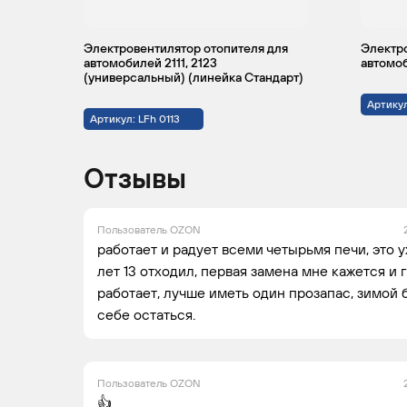
Электровентилятор отопителя для
Электро
автомобилей 2111, 2123
автомоб
(универсальный) (линейка Стандарт)
Артикул
Артикул: LFh 0113
Отзывы
Пользователь OZON
работает и радует всеми четырьмя печи, это 
лет 13 отходил, первая замена мне кажется и г
работает, лучше иметь один прозапас, зимой 
себе остаться.
Пользователь OZON
👍