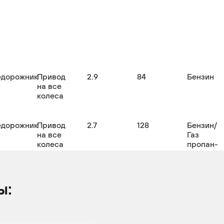
едорожник
Привод
2.9
84
Бензин
на все
колеса
едорожник
Привод
2.7
128
Бензин/
на все
Газ
колеса
пропан-
бутан
(СНГ/LPG
ы:
оссовер
Привод
2.7
128
Бензин
на все
колеса