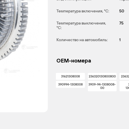
Температура включения, °С:
50
Температура выключения,
75
°С:
Количество на автомобиль:
1
OEM-номера
31621308008
236320130800800
2363
390994-1308008
3909-94-1308008-
00
1