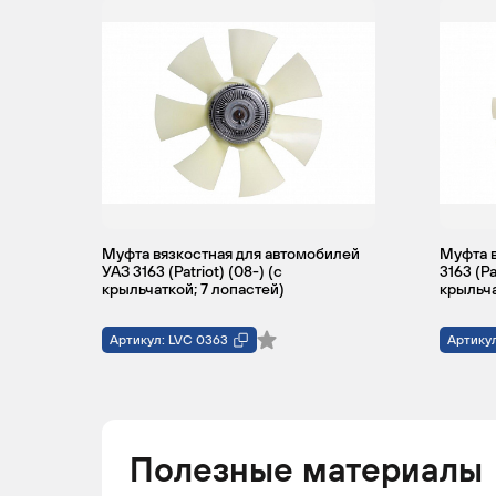
UAZ
HUNTER
2011 -
Кр
н.в.
Муфта вязкостная для автомобилей
Муфта в
УАЗ 3163 (Patriot) (08-) (с
3163 (Pa
крыльчаткой; 7 лопастей)
крыльча
Артикул: LVC 0363
Артикул
Полезные материалы