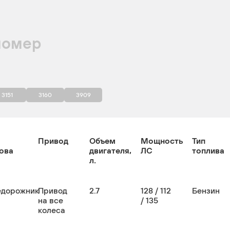
номер
3151
3160
3909
Привод
Объем
Мощность
Тип
ова
двигателя,
ЛС
топлива
л.
едорожник
Привод
2.7
128 / 112
Бензин
на все
/ 135
колеса