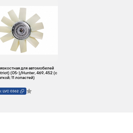
оссовер
Привод
2.7
128
Бензин/
на все
Газ
колеса
пропан-
бутан
(СНГ/LPG
язкостная для автомобилей
triot) (05-)/Hunter, 469, 452 (с
ткой; 11 лопастей)
: LVC 0362