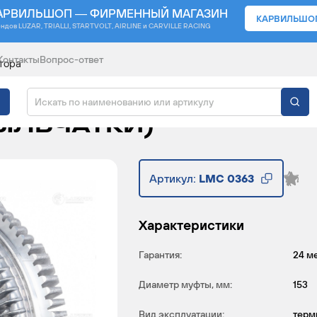
АРВИЛЬШОП — ФИРМЕННЫЙ МАГАЗИН
КАРВИЛЬШО
ендов
LUZAR, TRIALLI, STARTVOLT, AIRLINE и CARVILLE RACING
Контакты
Вопрос-ответ
тора
АЯ ДЛЯ АВТОМОБИЛЕЙ
РЫЛЬЧАТКИ)
Артикул:
LMC 0363
Характеристики
Гарантия:
24 м
Диаметр муфты, мм:
153
Вид эксплуатации:
терм