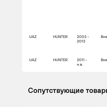
UAZ
HUNTER
2003 -
Вн
2013
UAZ
HUNTER
2011 -
Вн
н.в.
Сопутствующие товар
UAZ
HUNTER
2011 -
Кр
н.в.