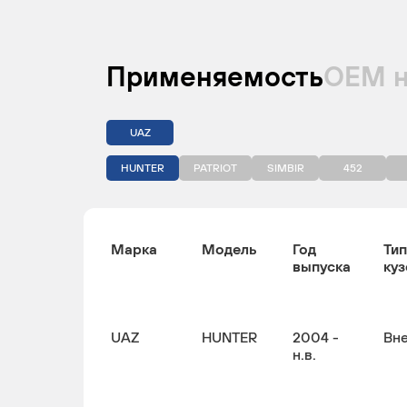
Применяемость
ОЕМ 
UAZ
HUNTER
PATRIOT
SIMBIR
452
Марка
Модель
Год
Тип
выпуска
куз
UAZ
HUNTER
2004 -
Вн
н.в.