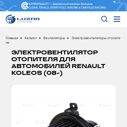
КАРВИЛЬШОП — фирменный магазин
брендов
LUZAR, TRIALLI, STARTVOLT, AIRLINE и CARVILLE RACING
Главная
Каталог
Вентиляторы
Электровентиляторы отопите
ля
ЭЛЕКТРОВЕНТИЛЯТОР
ОТОПИТЕЛЯ ДЛЯ
АВТОМОБИЛЕЙ RENAULT
KOLEOS (08-)