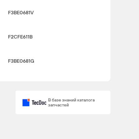
F3BE0681V
F2CFE611B
F3BE0681G
F3BE3681D
В базе знаний каталога
запчастей
F3BE0681V