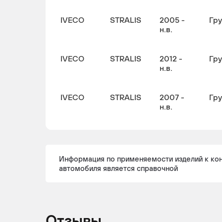
IVECO
STRALIS
2005 -
Гр
н.в.
IVECO
STRALIS
2012 -
Гр
н.в.
IVECO
STRALIS
2007 -
Гр
н.в.
IVECO
STRALIS
2012 -
Гр
н.в.
Информация по применяемости изделий к ко
автомобиля является справочной
IVECO
STRALIS
2008 -
Гр
н.в.
IVECO
STRALIS
2010 -
Гр
Отзывы