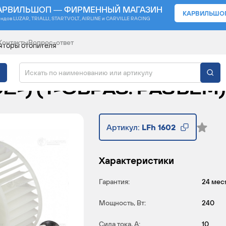
АРВИЛЬШОП — ФИРМЕННЫЙ МАГАЗИН
КАРВИЛЬШО
ендов
LUZAR, TRIALLI, STARTVOLT, AIRLINE и CARVILLE RACING
Контакты
Вопрос-ответ
яторы отопителя
ЯТОР ОТОПИТЕЛЯ ДЛ
2-) (T-ОБРАЗ. РАЗЪЕМ)
Артикул:
LFh 1602
Характеристики
Гарантия:
24 мес
Мощность, Вт:
240
Сила тока, А:
10