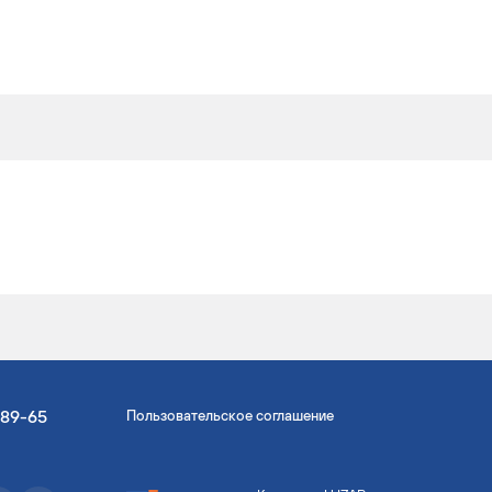
узовой
7.8
310
Дизель
узовой
7.8
310
Дизель
узовой
7.8
330
Дизель
узовой
7.8
352
Дизель
узовой
7.8
360
Дизель
-89-65
Пользовательское соглашение