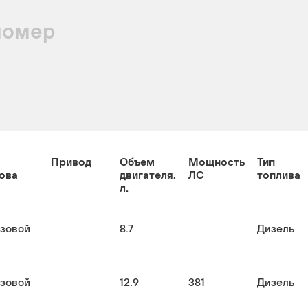
номер
Привод
Объем
Мощность
Тип
ова
двигателя,
ЛС
топлива
л.
узовой
8.7
Дизель
узовой
12.9
381
Дизель