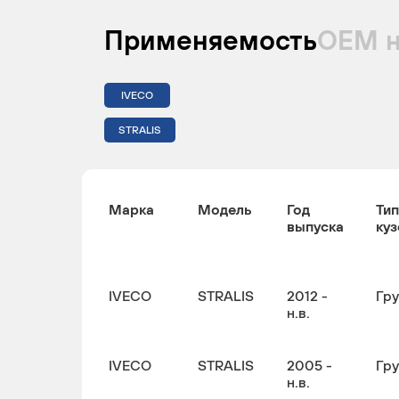
Применяемость
ОЕМ 
IVECO
STRALIS
Марка
Модель
Год
Тип
выпуска
куз
IVECO
STRALIS
2012 -
Гр
н.в.
IVECO
STRALIS
2005 -
Гр
н.в.