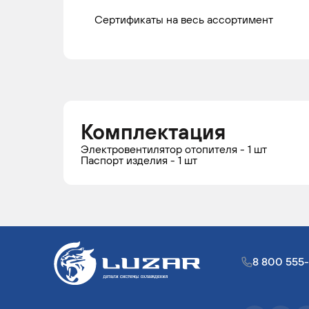
Сертификаты на весь ассортимент
IVECO
STRALIS
2003 -
Гр
н.в.
IVECO
STRALIS
2004 -
Гр
н.в.
Комплектация
IVECO
STRALIS
2006 -
Гр
Электровентилятор отопителя - 1 шт
Паспорт изделия - 1 шт
н.в.
IVECO
STRALIS
2004 -
Гр
н.в.
IVECO
STRALIS
2003 -
Гр
8 800 555
н.в.