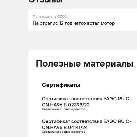
н.в.
Пользователь OZON
IVECO
STRALIS
2012 -
Гр
На стралис 12 год четко встал мотор
н.в.
IVECO
STRALIS
2012 -
Гр
н.в.
Полезные материалы
IVECO
STRALIS
2012 -
Гр
н.в.
Сертификаты
IVECO
STRALIS
2003 -
Гр
н.в.
Сертификат соответствия ЕАЭС RU С-
CN.НА96.В.02398/22
Сертификат в Едином реестре
Сертификат соответствия ЕАЭС RU С-
IVECO
STRALIS
2004 -
Гр
CN.НА96.В.04141/24
н.в.
Сертификат в Едином реестре