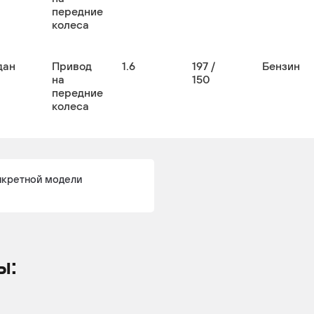
передние
колеса
дан
Привод
1.6
197 /
Бензин
на
150
передние
колеса
нкретной модели
ы: