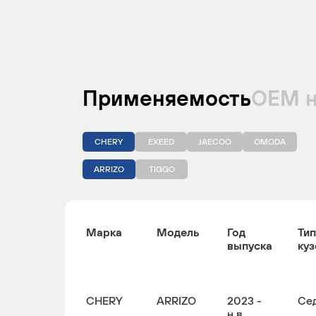
Применяемость
ОЕМ 
CHERY
EXEED
JAECOO
OMODA
ARRIZO
TIGGO
Марка
Модель
Год
Тип
выпуска
куз
CHERY
ARRIZO
2023 -
Се
н.в.