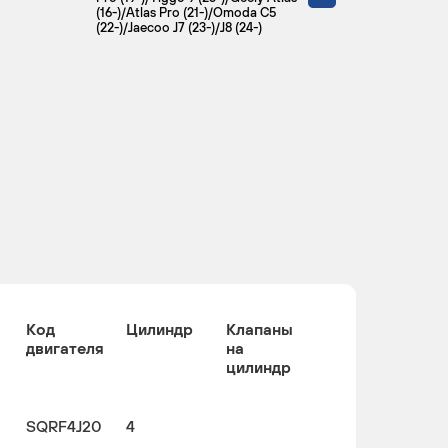
(16-)/Atlas Pro (21-)/Omoda C5
(22-)/Jaecoo J7 (23-)/J8 (24-)
Код
Цилиндр
Клапаны
двигателя
на
цилиндр
SQRF4J20
4