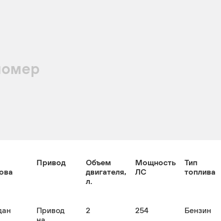
номер
Привод
Объем
Мощность
Тип
ова
двигателя,
ЛС
топлива
л.
дан
Привод
2
254
Бензин
на