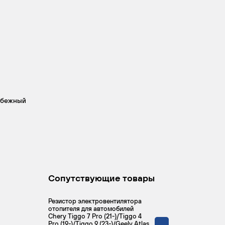
обежный
Сопутствующие товары
Резистор электровентилятора
отопителя для автомобилей
Chery Tiggo 7 Pro (21-)/Tiggo 4
Pro (19-)/Tiggo 9 (23-)/Geely Atlas