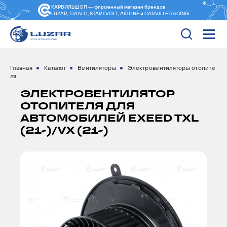
КАРВИЛЬШОП — фирменный магазин
брендов
LUZAR, TRIALLI, STARTVOLT, AIRLINE и CARVILLE RACING
Главная
Каталог
Вентиляторы
Электровентиляторы отопите
ля
ЭЛЕКТРОВЕНТИЛЯТОР
ОТОПИТЕЛЯ ДЛЯ
АВТОМОБИЛЕЙ EXEED TXL
(21-)/VX (21-)