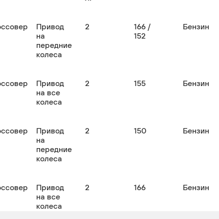
оссовер
Привод
2
166 /
Бензин
на
152
передние
колеса
оссовер
Привод
2
155
Бензин
на все
колеса
оссовер
Привод
2
150
Бензин
на
передние
колеса
оссовер
Привод
2
166
Бензин
на все
колеса