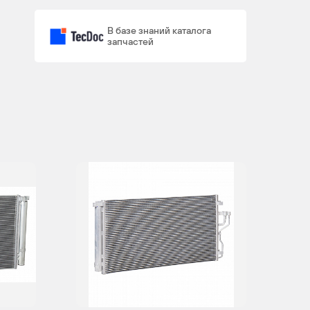
G4NA,
4
В базе знаний каталога
G4NJ
запчастей