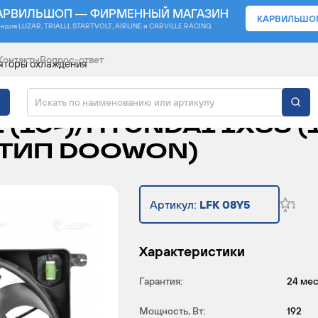
АРВИЛЬШОП — ФИРМЕННЫЙ МАГАЗИН
КАРВИЛЬШО
ендов
LUZAR, TRIALLI, STARTVOLT, AIRLINE и CARVILLE RACING
Контакты
Вопрос-ответ
яторы охлаждения
ЯТОР ОХЛАЖДЕНИЯ Д
 (10-)/HYUNDAI IX35 (
(ТИП DOOWON)
Артикул:
LFK 08Y5
Характеристики
Гарантия:
24 ме
Мощность, Вт:
192