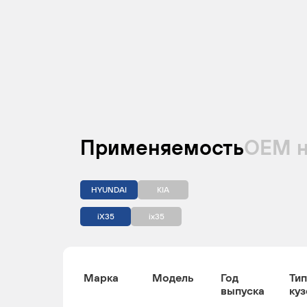
Применяемость
ОЕМ 
HYUNDAI
KIA
iX35
ix35
Марка
Модель
Год
Тип
выпуска
куз