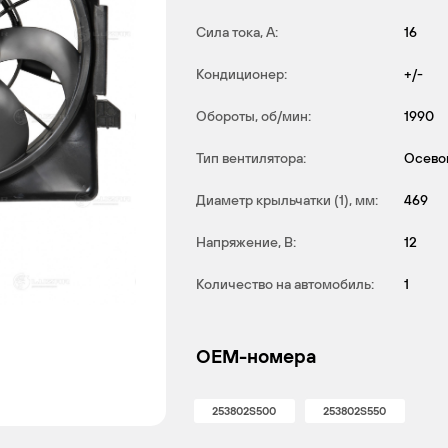
Сила тока, А:
16
Кондиционер:
+/-
Обороты, об/мин:
1990
Тип вентилятора:
Осево
Диаметр крыльчатки (1), мм:
469
Напряжение, В:
12
Количество на автомобиль:
1
OEM-номера
253802S500
253802S550