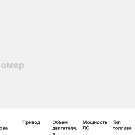
номер
Привод
Объем
Мощность
Тип
ова
двигателя,
ЛС
топлива
л.