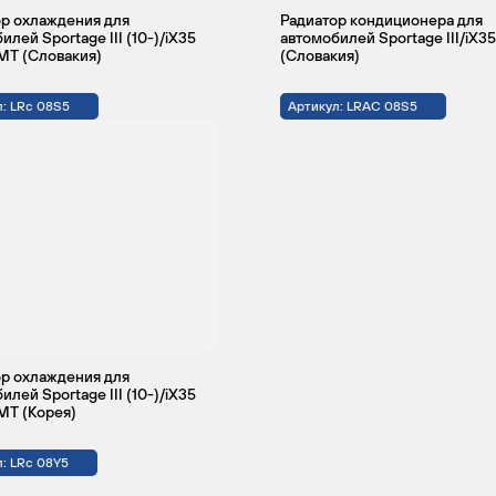
р охлаждения для
Радиатор кондиционера для
илей Sportage III (10-)/iX35
автомобилей Sportage III/iX35
 MT (Словакия)
(Словакия)
: LRc 08S5
Артикул: LRAC 08S5
р охлаждения для
илей Sportage III (10-)/iX35
 MT (Корея)
: LRc 08Y5