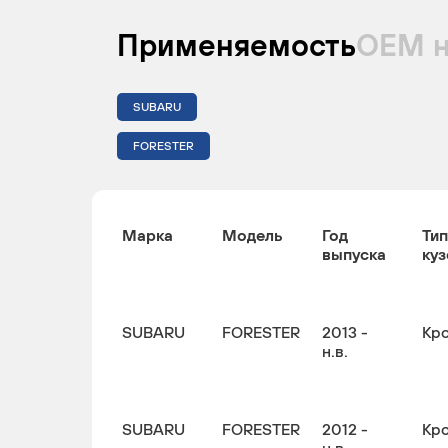
Применяемость
ОЕМ 
SUBARU
FORESTER
Марка
Модель
Год
Тип
выпуска
куз
SUBARU
FORESTER
2013 -
Кр
н.в.
SUBARU
FORESTER
2012 -
Кр