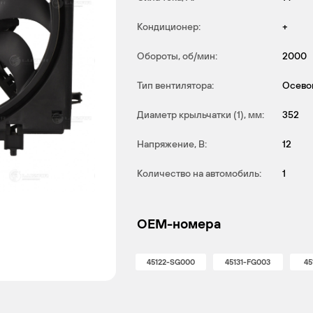
Кондиционер:
+
Обороты, об/мин:
2000
Тип вентилятора:
Осево
Диаметр крыльчатки (1), мм:
352
Напряжение, В:
12
Количество на автомобиль:
1
OEM-номера
45122-SG000
45131-FG003
45