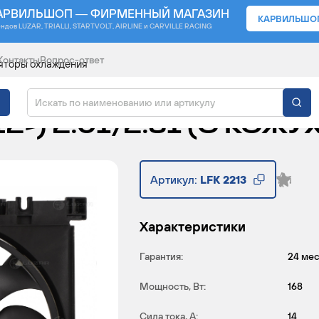
АРВИЛЬШОП — ФИРМЕННЫЙ МАГАЗИН
КАРВИЛЬШО
ендов
LUZAR, TRIALLI, STARTVOLT, AIRLINE и CARVILLE RACING
Контакты
Вопрос-ответ
яторы охлаждения
ЯТОР ОХЛАЖДЕНИЯ ДЛ
12-) 2.0I/2.5I (С КОЖУ
Артикул:
LFK 2213
Характеристики
Гарантия:
24 ме
Мощность, Вт:
168
Сила тока, А:
14