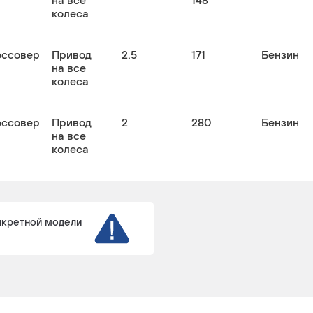
на все
148
колеса
оссовер
Привод
2.5
171
Бензин
на все
колеса
оссовер
Привод
2
280
Бензин
на все
колеса
нкретной модели