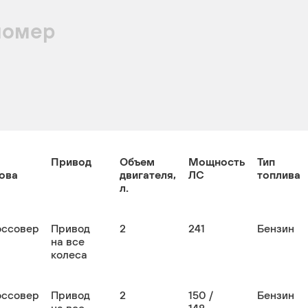
номер
Привод
Объем
Мощность
Тип
ова
двигателя,
ЛС
топлива
л.
оссовер
Привод
2
241
Бензин
на все
колеса
оссовер
Привод
2
150 /
Бензин