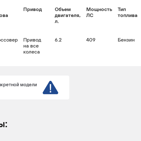
Привод
Объем
Мощность
Тип
ова
двигателя,
ЛС
топлива
л.
оссовер
Привод
6.2
409
Бензин
на все
колеса
нкретной модели
ы: