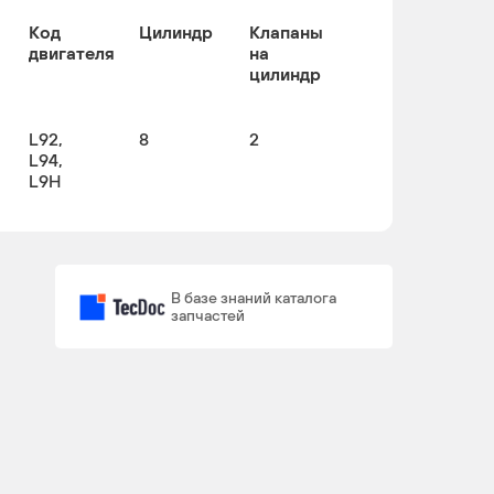
Код
Цилиндр
Клапаны
двигателя
на
цилиндр
L92,
8
2
L94,
L9H
В базе знаний каталога
запчастей