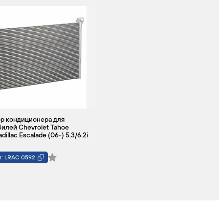
р кондиционера для
илей Chevrolet Tahoe
dillac Escalade (06-) 5.3/6.2i
л: LRAC 0592