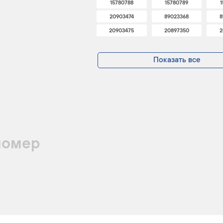
15780788
15780789
1
20903474
89023368
8
20903475
20897350
2
Показать все
номер