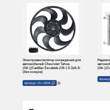
Электровентилятор охлаждения для
Радиато
автомобилей Chevrolet Tahoe
автомоб
(06-)/Cadillac Escalade (06-) 5.3i/6.2i
(06-)/Ca
(без кожуха)
Артику
Артикул: LFc 0508