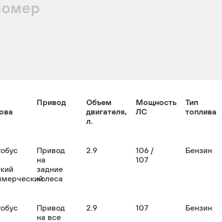
номер
Привод
Объем
Мощность
Тип
ова
двигателя,
ЛС
топлива
л.
тобус
Привод
2.9
106 /
Бензин
на
107
гкий
задние
ммерческий
колеса
тобус
Привод
2.9
107
Бензин
на все