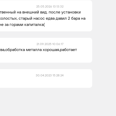
A274,
4
4
A275
25.05.2026 13:13:32
твенный на внешний вид. после установки
холостых, старый насос едва давил 2 бара на
 не за горами капиталка(
A2755
4
4
21.09.2025 10:06:17
ва,обработка металла хорошая,работает
)
EvoTech
27,
30.04.2023 15:28:24
UMZ-
A275
UMZ
4216