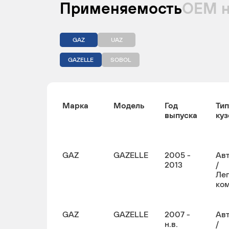
Применяемость
ОЕМ 
GAZ
UAZ
GAZELLE
SOBOL
Марка
Модель
Год
Тип
выпуска
куз
GAZ
GAZELLE
2005 -
Ав
2013
/
Ле
ко
GAZ
GAZELLE
2007 -
Ав
н.в.
/