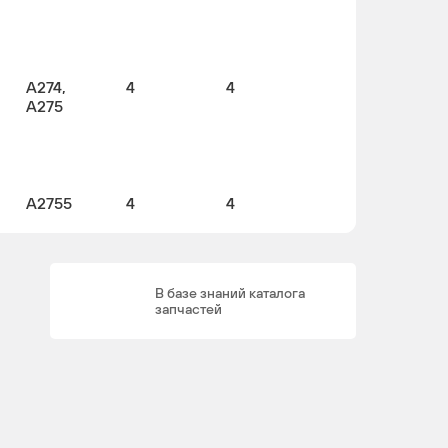
A274,
4
4
A275
A2755
4
4
)
В базе знаний каталога
запчастей
A274,
4
4
A275