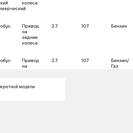
гкий
колеса
ммерческий
тобус
Привод
2.7
107
Бензин
на
задние
колеса
тобус
Привод
2.7
107
Бензин/
на
Газ
задние
пропан-
колеса
бутан
(СНГ/LPG
нкретной модели
узовой
Привод
2.7
107
Бензин
на
задние
колеса