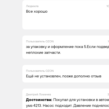
GAZ
GAZELLE
2014 -
Ле
н.в.
ко
Людмила
1
Все хорошо
GAZ
GAZELLE
2019 -
Ле
н.в.
ко
Пользователь OZON
за упаковку и оформление пока 5.Если подв
неплохие запчасти.
GAZ
GAZELLE
1994 -
Ле
н.в.
ко
Пользователь OZON
Ещё не установлен, позже дополню отзыв
GAZ
GAZELLE
1994 -
Ми
Дмитрий Ломачев
3
н.в.
Достоинства:
Покупал для установки в авто
умз 4213. Насос подходит. Давление подняло