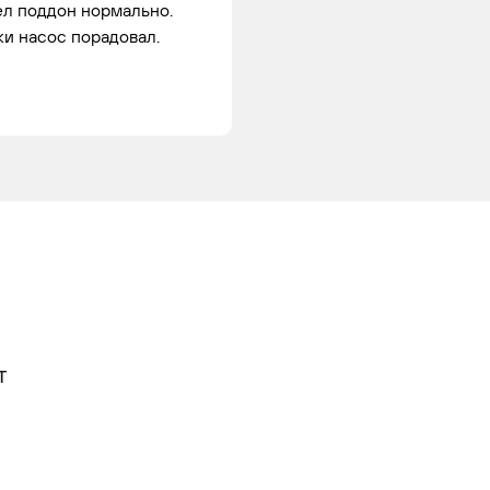
нивэн
2.7
104
Газ
ел поддон нормально.
ки насос порадовал.
Т