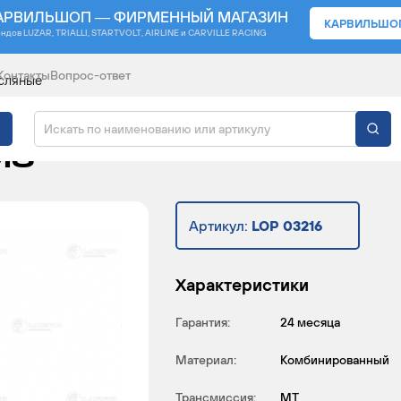
АРВИЛЬШОП — ФИРМЕННЫЙ МАГАЗИН
КАРВИЛЬШО
ендов
LUZAR, TRIALLI, STARTVOLT, AIRLINE и CARVILLE RACING
Контакты
Вопрос-ответ
сляные
Й ДЛЯ АВТОМОБИЛЕЙ 
МЗ
Артикул:
LOP 03216
Характеристики
Гарантия:
24 месяца
Материал:
Комбинированный
Трансмиссия:
MT