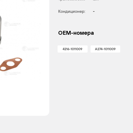
Кондиционер:
-
OEM-номера
4216-1011009
A274-1011009