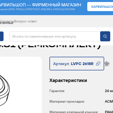
АРВИЛЬШОП — ФИРМЕННЫЙ МАГАЗИН
КАРВИЛЬШО
ендов
LUZAR, TRIALLI, STARTVOLT, AIRLINE и CARVILLE RACING
Контакты
Вопрос-ответ
апанные
ЦИИ КАРТЕРНЫХ ГАЗО
I/4.8I (РЕМКОМПЛЕКТ)
Артикул:
LVPC 2618R
Характеристики
Гарантия:
24 м
Материал прокладки:
ACM
Материал клапанной крышки:
PA6