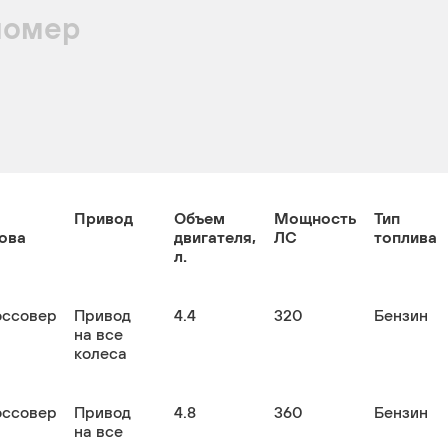
номер
Привод
Объем
Мощность
Тип
ова
двигателя,
ЛС
топлива
л.
оссовер
Привод
4.4
320
Бензин
на все
колеса
оссовер
Привод
4.8
360
Бензин
на все