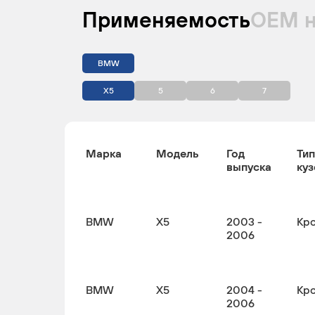
Применяемость
ОЕМ 
BMW
X5
5
6
7
Марка
Модель
Год
Тип
выпуска
куз
BMW
X5
2003 -
Кр
2006
BMW
X5
2004 -
Кр
2006