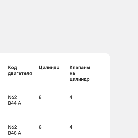
Код
Цилиндр
Клапаны
двигателя
на
цилиндр
N62
8
4
B44 A
N62
8
4
B48 A