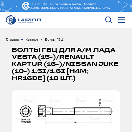
КАРВИЛЬШОП — фирменный магазин
брендов
LUZAR, TRIALLI, STARTVOLT, AIRLINE и CARVILLE RACING
Главная
Каталог
Болты ГБЦ
БОЛТЫ ГБЦ ДЛЯ А/М ЛАДА
VESTA (15-)/RENAULT
KAPTUR (16-)/NISSAN JUKE
(10-) 1.5I/1.6I [H4M;
HR16DE] (10 ШТ.)